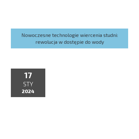
Nowoczesne technologie wiercenia studni:
rewolucja w dostępie do wody
17
STY
2024