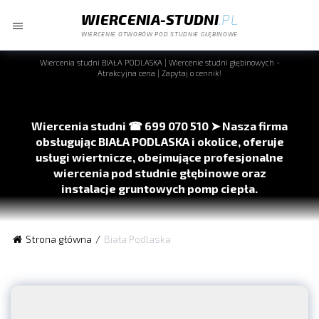
WIERCENIA-STUDNI
.PL
WIERCENIE OTWORÓW POD STUDNIE GŁĘBINOWE
Wiercenia studni
BIAŁA PODLASKA
| Wiercenie studni głębinowych -
Atrakcyjna cena | Zapytaj o cennik!
Wiercenia studni ☎ 699 070 510 ➤ Nasza firma
obsługując
BIAŁA PODLASKA
i okolice, oferuje
usługi wiertnicze, obejmujące profesjonalne
wiercenia pod studnie głębinowe oraz
instalacje gruntowych pomp ciepła.
Wiercenie otworów pod studnie głębinowe:
Budowa
Strona główna
Biała Podlaska
studni głębinowej wymaga precyzyjnego przewiercenia ziemi
na dużą głębokość. To skomplikowany proces, który zapewnia
dostęp do czystej wody gruntowej, idealny dla obszarów bez
sieci wodociągowej.
Wiercenia otworów pod gruntowe pompy ciepła: