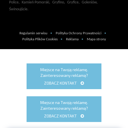
Police,
Kamień Pomorski,
Gryfino,
Gryfice,
Goleniów,
Świnoujście.
Regulamin serwisu
Polityka Ochrony Prywatności
Polityka Plików Cookies
Reklama
Mapa strony
Miejsce na Twoją reklamę.
Zainteresowany reklamą?
ZOBACZ KONTAKT
Miejsce na Twoją reklamę.
Zainteresowany reklamą?
ZOBACZ KONTAKT