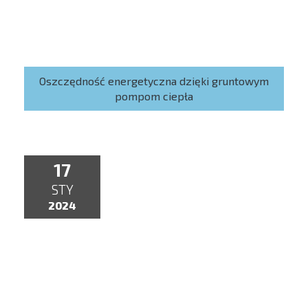
Oszczędność energetyczna dzięki gruntowym
pompom ciepła
17
STY
2024