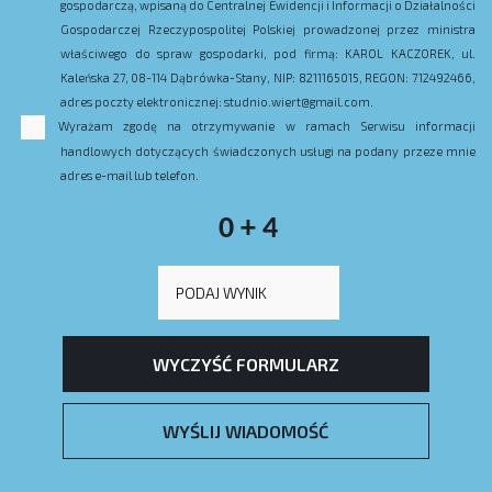
gospodarczą, wpisaną do Centralnej Ewidencji i Informacji o Działalności
Gospodarczej Rzeczypospolitej Polskiej prowadzonej przez ministra
właściwego do spraw gospodarki, pod firmą: KAROL KACZOREK, ul.
Kaleńska 27, 08-114 Dąbrówka-Stany, NIP: 8211165015, REGON: 712492466,
adres poczty elektronicznej: studnio.wiert@gmail.com.
Wyrażam zgodę na otrzymywanie w ramach Serwisu informacji
handlowych dotyczących świadczonych usługi na podany przeze mnie
adres e-mail lub telefon.
0 + 4