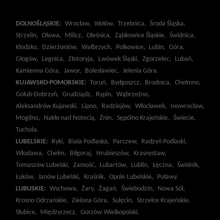
DOLNOŚLĄSKIE:
Wrocław,
Wołów,
Trzebnica,
Środa Śląska,
Strzelin,
Oława,
Milicz,
Oleśnica,
Ząbkowice Śląskie,
Świdnica,
Kłodzko,
Dzierżoniów,
Wałbrzych,
Polkowice,
Lubin,
Góra,
Głogów,
Legnica,
Złotoryja,
Lwówek Śląski,
Zgorzelec,
Lubań,
Kamienna Góra,
Jawor,
Bolesławiec,
Jelenia Góra.
KUJAWSKO-POMORSKIE:
Toruń,
Bydgoszcz,
Brodnica,
Chełmno,
Golub-Dobrzyń,
Grudziądz,
Rypin,
Wąbrzeźno,
Aleksandrów Kujawski,
Lipno,
Radziejów,
Włocławek,
Inowrocław,
Mogilno,
Nakło nad Notecią,
Żnin,
Sępólno Krajeńskie,
Świecie,
Tuchola.
LUBELSKIE:
Ryki,
Biała Podlaska,
Parczew,
Radzyń Podlaski,
Włodawa,
Chełm,
Biłgoraj,
Hrubieszów,
Krasnystaw,
Tomaszów Lubelski,
Zamość,
Lubartów,
Lublin,
Łęczna,
Świdnik,
Łuków,
Janów Lubelski,
Kraśnik,
Opole Lubelskie,
Puławy.
LUBUSKIE:
Wschowa,
Żary,
Żagań,
Świebodzin,
Nowa Sól,
Krosno Odrzańskie,
Zielona Góra,
Sulęcin,
Strzelce Krajeńskie,
Słubice,
Międzyrzecz,
Gorzów Wielkopolski.