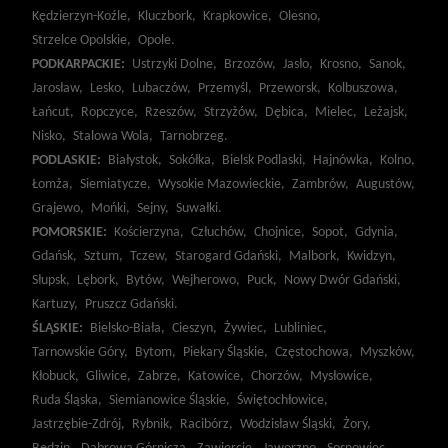
Kędzierzyn-Koźle,
Kluczbork,
Krapkowice,
Olesno,
Strzelce Opolskie,
Opole.
PODKARPACKIE:
Ustrzyki Dolne,
Brzozów,
Jasło,
Krosno,
Sanok,
Jarosław,
Lesko,
Lubaczów,
Przemyśl,
Przeworsk,
Kolbuszowa,
Łańcut,
Ropczyce,
Rzeszów,
Strzyżów,
Dębica,
Mielec,
Leżajsk,
Nisko,
Stalowa Wola,
Tarnobrzeg.
PODLASKIE:
Białystok,
Sokółka,
Bielsk Podlaski,
Hajnówka,
Kolno,
Łomża,
Siemiatycze,
Wysokie Mazowieckie,
Zambrów,
Augustów,
Grajewo,
Mońki,
Sejny,
Suwałki.
POMORSKIE:
Kościerzyna,
Człuchów,
Chojnice,
Sopot,
Gdynia,
Gdańsk,
Sztum,
Tczew,
Starogard Gdański,
Malbork,
Kwidzyn,
Słupsk,
Lębork,
Bytów,
Wejherowo,
Puck,
Nowy Dwór Gdański,
Kartuzy,
Pruszcz Gdański.
ŚLĄSKIE:
Bielsko-Biała,
Cieszyn,
Żywiec,
Lubliniec,
Tarnowskie Góry,
Bytom,
Piekary Śląskie,
Częstochowa,
Myszków,
Kłobuck,
Gliwice,
Zabrze,
Katowice,
Chorzów,
Mysłowice,
Ruda Śląska,
Siemianowice Śląskie,
Świętochłowice,
Jastrzębie-Zdrój,
Rybnik,
Racibórz,
Wodzisław Śląski,
Żory,