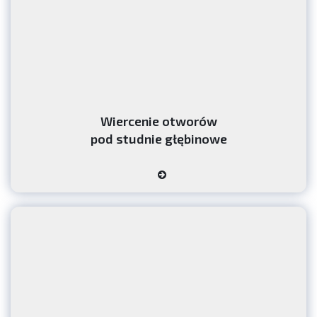
Realizacja gruntowych pomp ciepła zaczyna się od wierceń.
Otwory te umożliwiają instalację systemów wykorzystujących
energię geotermalną do ogrzewania i chłodzenia budynków,
stanowiąc ekologiczną alternatywę dla tradycyjnych metod.
Usługi wiertnicze pod studnie głębinowe i gruntowe
pompy ciepła:
Usługi wiertnicze pod studnie głębinowe oraz
instalacje gruntowych pomp ciepła to kluczowe elementy
nowoczesnych systemów zapewniających dostęp do wody
Wiercenie otworów
oraz efektywne ogrzewanie budynków.
pod studnie głębinowe