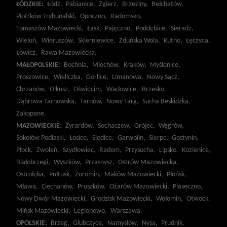
ŁÓDZKIE:
Łódź,
Pabianice,
Zgierz,
Brzeziny,
Bełchatów,
Piotrków Trybunalski,
Opoczno,
Radomsko,
Tomaszów Mazowiecki,
Łask,
Pajęczno,
Poddębice,
Sieradz,
Wieluń,
Wieruszów,
Skierniewice,
Zduńska Wola,
Kutno,
Łęczyca,
Łowicz,
Rawa Mazowiecka.
MAŁOPOLSKIE:
Bochnia,
Miechów,
Kraków,
Myślenice,
Proszowice,
Wieliczka,
Gorlice,
Limanowa,
Nowy Sącz,
Chrzanów,
Olkusz,
Oświęcim,
Wadowice,
Brzesko,
Dąbrowa Tarnowska,
Tarnów,
Nowy Targ,
Sucha Beskidzka,
Zakopane.
MAZOWIECKIE:
Żyrardów,
Sochaczew,
Grójec,
Węgrów,
Sokołów Podlaski,
Łosice,
Siedlce,
Garwolin,
Sierpc,
Gostynin,
Płock,
Zwoleń,
Szydłowiec,
Radom,
Przysucha,
Lipsko,
Kozienice,
Białobrzegi,
Wyszków,
Przasnysz,
Ostrów Mazowiecka,
Ostrołęka,
Pułtusk,
Żuromin,
Maków Mazowiecki,
Płońsk,
Mława,
Ciechanów,
Pruszków,
Ożarów Mazowiecki,
Piaseczno,
Nowy Dwór Mazowiecki,
Grodzisk Mazowiecki,
Wołomin,
Otwock,
Mińsk Mazowiecki,
Legionowo,
Warszawa.
OPOLSKIE:
Brzeg,
Głubczyce,
Namysłów,
Nysa,
Prudnik,