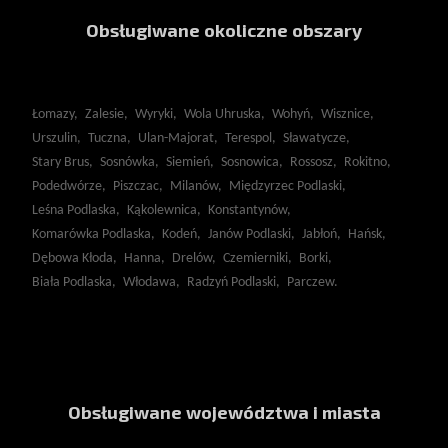
Obsługiwane okoliczne obszary
Łomazy,
Zalesie,
Wyryki,
Wola Uhruska,
Wohyń,
Wisznice,
Urszulin,
Tuczna,
Ulan-Majorat,
Terespol,
Sławatycze,
Stary Brus,
Sosnówka,
Siemień,
Sosnowica,
Rossosz,
Rokitno,
Podedwórze,
Piszczac,
Milanów,
Międzyrzec Podlaski,
Leśna Podlaska,
Kąkolewnica,
Konstantynów,
Komarówka Podlaska,
Kodeń,
Janów Podlaski,
Jabłoń,
Hańsk,
Dębowa Kłoda,
Hanna,
Drelów,
Czemierniki,
Borki,
Biała Podlaska,
Włodawa,
Radzyń Podlaski,
Parczew.
Obsługiwane województwa i miasta