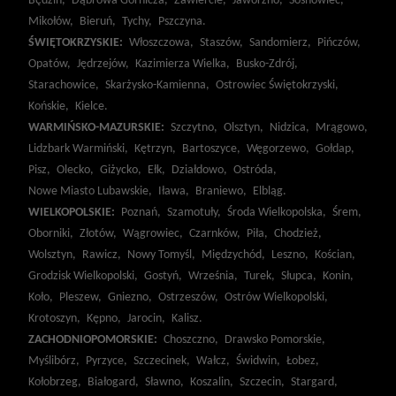
Będzin,
Dąbrowa Górnicza,
Zawiercie,
Jaworzno,
Sosnowiec,
Mikołów,
Bieruń,
Tychy,
Pszczyna.
ŚWIĘTOKRZYSKIE:
Włoszczowa,
Staszów,
Sandomierz,
Pińczów,
Opatów,
Jędrzejów,
Kazimierza Wielka,
Busko-Zdrój,
Starachowice,
Skarżysko-Kamienna,
Ostrowiec Świętokrzyski,
Końskie,
Kielce.
WARMIŃSKO-MAZURSKIE:
Szczytno,
Olsztyn,
Nidzica,
Mrągowo,
Lidzbark Warmiński,
Kętrzyn,
Bartoszyce,
Węgorzewo,
Gołdap,
Pisz,
Olecko,
Giżycko,
Ełk,
Działdowo,
Ostróda,
Nowe Miasto Lubawskie,
Iława,
Braniewo,
Elbląg.
WIELKOPOLSKIE:
Poznań,
Szamotuły,
Środa Wielkopolska,
Śrem,
Oborniki,
Złotów,
Wągrowiec,
Czarnków,
Piła,
Chodzież,
Wolsztyn,
Rawicz,
Nowy Tomyśl,
Międzychód,
Leszno,
Kościan,
Grodzisk Wielkopolski,
Gostyń,
Września,
Turek,
Słupca,
Konin,
Koło,
Pleszew,
Gniezno,
Ostrzeszów,
Ostrów Wielkopolski,
Krotoszyn,
Kępno,
Jarocin,
Kalisz.
ZACHODNIOPOMORSKIE:
Choszczno,
Drawsko Pomorskie,
Myślibórz,
Pyrzyce,
Szczecinek,
Wałcz,
Świdwin,
Łobez,
Kołobrzeg,
Białogard,
Sławno,
Koszalin,
Szczecin,
Stargard,