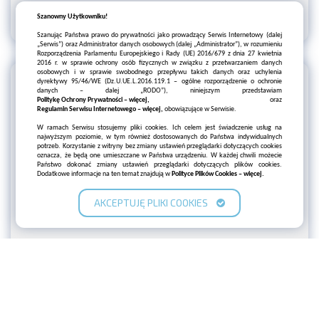
Szanowny Użytkowniku!
Szanując Państwa prawo do prywatności jako prowadzący Serwis Internetowy (dalej
„Serwis”) oraz Administrator danych osobowych (dalej „Administrator”), w rozumieniu
Rozporządzenia Parlamentu Europejskiego i Rady (UE) 2016/679 z dnia 27 kwietnia
2016 r. w sprawie ochrony osób fizycznych w związku z przetwarzaniem danych
osobowych i w sprawie swobodnego przepływu takich danych oraz uchylenia
dyrektywy 95/46/WE (Dz.U.UE.L.2016.119.1 – ogólne rozporządzenie o ochronie
danych – dalej „RODO”), niniejszym przedstawiam
Politykę Ochrony Prywatności – więcej,
oraz
Regulamin Serwisu Internetowego – więcej,
obowiązujące w Serwisie.
Indywidualne podejście
W ramach Serwisu stosujemy pliki cookies. Ich celem jest świadczenie usług na
najwyższym poziomie, w tym również dostosowanych do Państwa indywidualnych
do każdego zlecenia
potrzeb. Korzystanie z witryny bez zmiany ustawień przeglądarki dotyczących cookies
oznacza, że będą one umieszczane w Państwa urządzeniu. W każdej chwili możecie
Państwo dokonać zmiany ustawień przeglądarki dotyczących plików cookies.
Dodatkowe informacje na ten temat znajdują w
Polityce Plików Cookies – więcej.
AKCEPTUJĘ PLIKI COOKIES