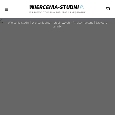
WIERCENIA-STUDNI
.PL
WIERCENIE OTWORÓW POD STUDNIE GŁĘBINOWE
Wiercenia studni | Wiercenie studni głębinowych - Atrakcyjna cena | Zapytaj o
cennik!