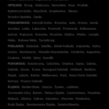
OPOLSKIE:
Brzeg,
Głubczyce,
Namysłów,
Nysa,
Prudnik,
Kędzierzyn-Koźle,
Kluczbork,
Krapkowice,
Olesno,
Strzelce Opolskie,
Opole.
PODKARPACKIE:
Ustrzyki Dolne,
Brzozów,
Jasło,
Krosno,
Sanok,
Jarosław,
Lesko,
Lubaczów,
Przemyśl,
Przeworsk,
Kolbuszowa,
Łańcut,
Ropczyce,
Rzeszów,
Strzyżów,
Dębica,
Mielec,
Leżajsk,
Nisko,
Stalowa Wola,
Tarnobrzeg.
PODLASKIE:
Białystok,
Sokółka,
Bielsk Podlaski,
Hajnówka,
Kolno,
Łomża,
Siemiatycze,
Wysokie Mazowieckie,
Zambrów,
Augustów,
Grajewo,
Mońki,
Sejny,
Suwałki.
POMORSKIE:
Kościerzyna,
Człuchów,
Chojnice,
Sopot,
Gdynia,
Gdańsk,
Sztum,
Tczew,
Starogard Gdański,
Malbork,
Kwidzyn,
Słupsk,
Lębork,
Bytów,
Wejherowo,
Puck,
Nowy Dwór Gdański,
Kartuzy,
Pruszcz Gdański.
ŚLĄSKIE:
Bielsko-Biała,
Cieszyn,
Żywiec,
Lubliniec,
Tarnowskie Góry,
Bytom,
Piekary Śląskie,
Częstochowa,
Myszków,
Kłobuck,
Gliwice,
Zabrze,
Katowice,
Chorzów,
Mysłowice,
Ruda Śląska,
Siemianowice Śląskie,
Świętochłowice,