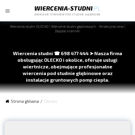
WIERCENIA-STUDNI
.PL
WIERCENIE OTWORÓW POD STUDNIE GŁĘBINOWE
Wiercenia studni
OLECKO
| Wiercenie studni głębinowych - Atrakcyjna cena |
Zapytaj o cennik!
Wiercenia studni ☎ 698 477 444 ➤ Nasza firma
obsługując
OLECKO
i okolice, oferuje usługi
wiertnicze, obejmujące profesjonalne
wiercenia pod studnie głębinowe oraz
instalacje gruntowych pomp ciepła.
Wiercenie otworów pod studnie głębinowe:
Budowa
Strona główna
Olecko
studni głębinowej wymaga precyzyjnego przewiercenia ziemi
na dużą głębokość. To skomplikowany proces, który zapewnia
dostęp do czystej wody gruntowej, idealny dla obszarów bez
sieci wodociągowej.
Wiercenia otworów pod gruntowe pompy ciepła: