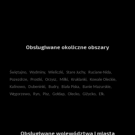
Obsługiwane okoliczne obszary
Świętajno,
Wydminy,
Wieliczki,
Stare Juchy,
Ruciane-Nida,
Pozezdrze,
Prostki,
Orzysz,
Miłki,
Kruklanki,
Kowale Oleckie,
Kalinowo,
Dubeninki,
Budry,
Biała Piska,
Banie Mazurskie,
Węgorzewo,
Ryn,
Pisz,
Gołdap,
Olecko,
Giżycko,
Ełk.
Obsługiwane województwa i miasta