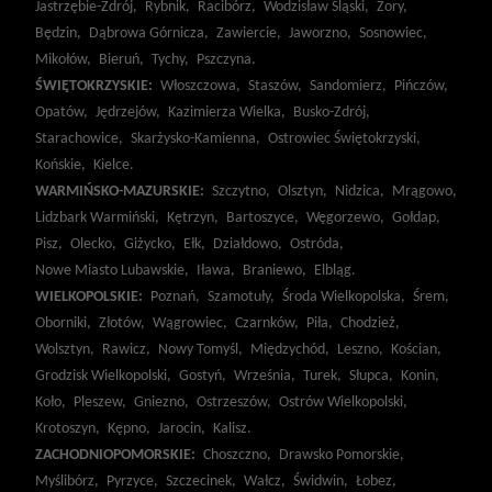
Jastrzębie-Zdrój,
Rybnik,
Racibórz,
Wodzisław Śląski,
Żory,
Będzin,
Dąbrowa Górnicza,
Zawiercie,
Jaworzno,
Sosnowiec,
Mikołów,
Bieruń,
Tychy,
Pszczyna.
ŚWIĘTOKRZYSKIE:
Włoszczowa,
Staszów,
Sandomierz,
Pińczów,
Opatów,
Jędrzejów,
Kazimierza Wielka,
Busko-Zdrój,
Starachowice,
Skarżysko-Kamienna,
Ostrowiec Świętokrzyski,
Końskie,
Kielce.
WARMIŃSKO-MAZURSKIE:
Szczytno,
Olsztyn,
Nidzica,
Mrągowo,
Lidzbark Warmiński,
Kętrzyn,
Bartoszyce,
Węgorzewo,
Gołdap,
Pisz,
Olecko,
Giżycko,
Ełk,
Działdowo,
Ostróda,
Nowe Miasto Lubawskie,
Iława,
Braniewo,
Elbląg.
WIELKOPOLSKIE:
Poznań,
Szamotuły,
Środa Wielkopolska,
Śrem,
Oborniki,
Złotów,
Wągrowiec,
Czarnków,
Piła,
Chodzież,
Wolsztyn,
Rawicz,
Nowy Tomyśl,
Międzychód,
Leszno,
Kościan,
Grodzisk Wielkopolski,
Gostyń,
Września,
Turek,
Słupca,
Konin,
Koło,
Pleszew,
Gniezno,
Ostrzeszów,
Ostrów Wielkopolski,
Krotoszyn,
Kępno,
Jarocin,
Kalisz.
ZACHODNIOPOMORSKIE:
Choszczno,
Drawsko Pomorskie,
Myślibórz,
Pyrzyce,
Szczecinek,
Wałcz,
Świdwin,
Łobez,