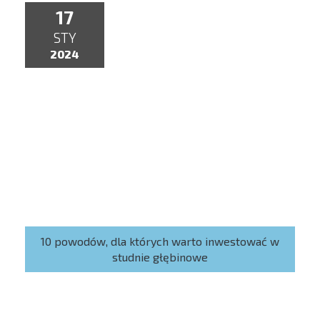
17
STY
2024
10 powodów, dla których warto inwestować w
studnie głębinowe