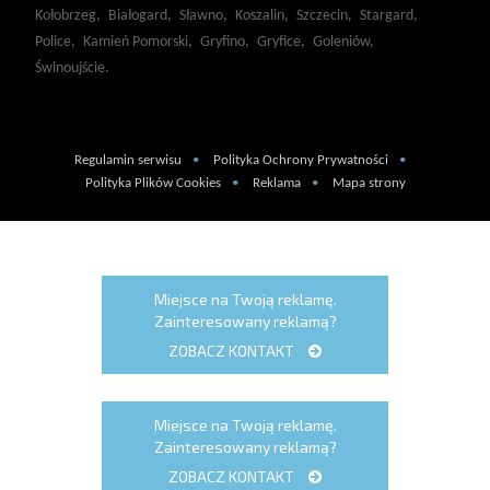
Kołobrzeg,
Białogard,
Sławno,
Koszalin,
Szczecin,
Stargard,
Police,
Kamień Pomorski,
Gryfino,
Gryfice,
Goleniów,
Świnoujście.
Regulamin serwisu
Polityka Ochrony Prywatności
Polityka Plików Cookies
Reklama
Mapa strony
Miejsce na Twoją reklamę.
Zainteresowany reklamą?
ZOBACZ KONTAKT
Miejsce na Twoją reklamę.
Zainteresowany reklamą?
ZOBACZ KONTAKT