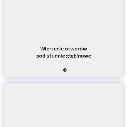
Realizacja gruntowych pomp ciepła zaczyna się od wierceń.
Otwory te umożliwiają instalację systemów wykorzystujących
energię geotermalną do ogrzewania i chłodzenia budynków,
stanowiąc ekologiczną alternatywę dla tradycyjnych metod.
Usługi wiertnicze pod studnie głębinowe i gruntowe
pompy ciepła:
Usługi wiertnicze pod studnie głębinowe oraz
instalacje gruntowych pomp ciepła to kluczowe elementy
nowoczesnych systemów zapewniających dostęp do wody
Wiercenie otworów
oraz efektywne ogrzewanie budynków.
pod studnie głębinowe