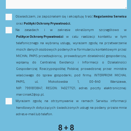
Oświadczam, że zapoznałem się i akceptuję treść
Regulaminu Serwisu
oraz
Polityki Ochrony Prywatności.
Na zasadach i w zakresie określonym szczegółowo w
Polityce Ochrony Prywatności
w celu realizacji kontaktu w tym
telefonicznego na wybraną usługę, wyrażam zgodę na przetwarzanie
moich danych osobowych podanych w formularzu kontaktowym przez
MICHAŁ PAPIS przedsiębiorcę, prowadzącym działalność gospodarczą,
wpisaną do Centralnej Ewidencji i Informacji o Działalności
Gospodarczej Rzeczypospolitej Polskiej prowadzonej przez ministra
właściwego do spraw gospodarki, pod firmą: INTERPROM MICHAŁ
PAPIS, ul. Mokotowska 1, 00-640 Warszawa,
NIP: 7991813847, REGON: 140277121, adres poczty elektronicznej:
marciniak2@op.pl.
Wyrażam zgodę na otrzymywanie w ramach Serwisu informacji
handlowych dotyczących świadczonych usługi na podany przeze mnie
adres e-mail lub telefon.
8 + 8