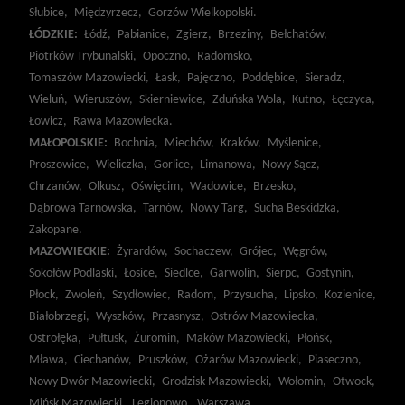
Słubice,
Międzyrzecz,
Gorzów Wielkopolski.
ŁÓDZKIE:
Łódź,
Pabianice,
Zgierz,
Brzeziny,
Bełchatów,
Piotrków Trybunalski,
Opoczno,
Radomsko,
Tomaszów Mazowiecki,
Łask,
Pajęczno,
Poddębice,
Sieradz,
Wieluń,
Wieruszów,
Skierniewice,
Zduńska Wola,
Kutno,
Łęczyca,
Łowicz,
Rawa Mazowiecka.
MAŁOPOLSKIE:
Bochnia,
Miechów,
Kraków,
Myślenice,
Proszowice,
Wieliczka,
Gorlice,
Limanowa,
Nowy Sącz,
Chrzanów,
Olkusz,
Oświęcim,
Wadowice,
Brzesko,
Dąbrowa Tarnowska,
Tarnów,
Nowy Targ,
Sucha Beskidzka,
Zakopane.
MAZOWIECKIE:
Żyrardów,
Sochaczew,
Grójec,
Węgrów,
Sokołów Podlaski,
Łosice,
Siedlce,
Garwolin,
Sierpc,
Gostynin,
Płock,
Zwoleń,
Szydłowiec,
Radom,
Przysucha,
Lipsko,
Kozienice,
Białobrzegi,
Wyszków,
Przasnysz,
Ostrów Mazowiecka,
Ostrołęka,
Pułtusk,
Żuromin,
Maków Mazowiecki,
Płońsk,
Mława,
Ciechanów,
Pruszków,
Ożarów Mazowiecki,
Piaseczno,
Nowy Dwór Mazowiecki,
Grodzisk Mazowiecki,
Wołomin,
Otwock,
Mińsk Mazowiecki,
Legionowo,
Warszawa.