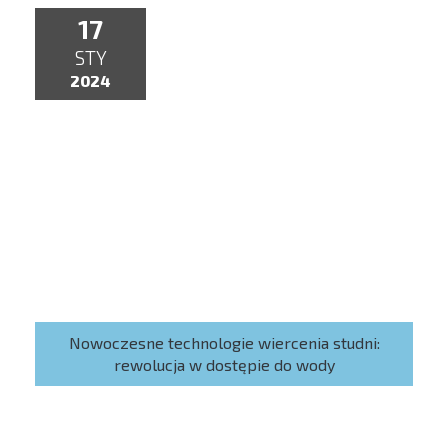
17
STY
2024
Nowoczesne technologie wiercenia studni:
rewolucja w dostępie do wody