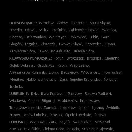
DOLNOŚLĄSKIE:
Wrocław,
Wołów,
Trzebnica,
Środa Śląska,
Strzelin,
Oława,
Milicz,
Oleśnica,
Ząbkowice Śląskie,
Świdnica,
Kłodzko,
Dzierżoniów,
Wałbrzych,
Polkowice,
Lubin,
Góra,
Głogów,
Legnica,
Złotoryja,
Lwówek Śląski,
Zgorzelec,
Lubań,
Kamienna Góra,
Jawor,
Bolesławiec,
Jelenia Góra.
KUJAWSKO-POMORSKIE:
Toruń,
Bydgoszcz,
Brodnica,
Chełmno,
Golub-Dobrzyń,
Grudziądz,
Rypin,
Wąbrzeźno,
Aleksandrów Kujawski,
Lipno,
Radziejów,
Włocławek,
Inowrocław,
Mogilno,
Nakło nad Notecią,
Żnin,
Sępólno Krajeńskie,
Świecie,
Tuchola.
LUBELSKIE:
Ryki,
Biała Podlaska,
Parczew,
Radzyń Podlaski,
Włodawa,
Chełm,
Biłgoraj,
Hrubieszów,
Krasnystaw,
Tomaszów Lubelski,
Zamość,
Lubartów,
Lublin,
Łęczna,
Świdnik,
Łuków,
Janów Lubelski,
Kraśnik,
Opole Lubelskie,
Puławy.
LUBUSKIE:
Wschowa,
Żary,
Żagań,
Świebodzin,
Nowa Sól,
Krosno Odrzańskie,
Zielona Góra,
Sulęcin,
Strzelce Krajeńskie,