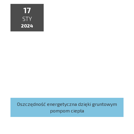
17
STY
2024
Oszczędność energetyczna dzięki gruntowym
pompom ciepła